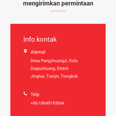
mengirimkan permintaan
Info kontak

Alamat
Desa Pangzhuangzi, Kota
Daqiuzhuang, Distrik
Jinghai, Tianjin, Tiongkok

Telp
+86-18649193844