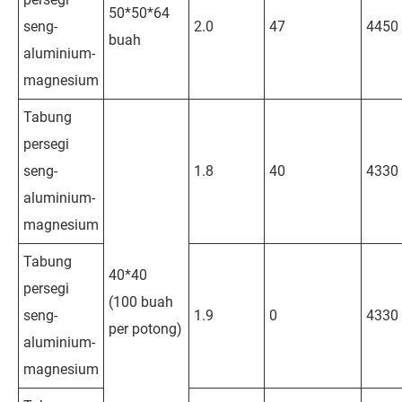
50*50*64
seng-
2.0
47
4450
buah
aluminium-
magnesium
Tabung
persegi
seng-
1.8
40
4330
aluminium-
magnesium
Tabung
40*40
persegi
(100 buah
seng-
1.9
0
4330
per potong)
aluminium-
magnesium