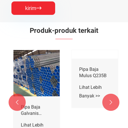
kirim

Produk-produk terkait


Pipa Baja
Pipa Baja
Galvanis
Mulus Q235B
Q235B
Lihat Lebih
Lihat Lebih