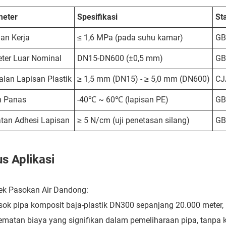
meter
Spesifikasi
St
an Kerja
≤ 1,6 MPa (pada suhu kamar)
GB
ter Luar Nominal
DN15-DN600 (±0,5 mm)
GB
alan Lapisan Plastik
≥ 1,5 mm (DN15) - ≥ 5,0 mm (DN600)
CJ
n Panas
-40℃ ~ 60℃ (lapisan PE)
GB
tan Adhesi Lapisan
≥ 5 N/cm (uji penetasan silang)
GB
s Aplikasi
ek Pasokan Air Dandong:
k pipa komposit baja-plastik DN300 sepanjang 20.000 meter, 
matan biaya yang signifikan dalam pemeliharaan pipa, tanpa k