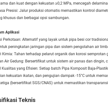
lama dan kuat dengan kekuatan ≥0,2 MPa, mencegah delamina
sa Presisi: Jalur produksi otomatis memastikan kontrol diame
g khusus dan berbagai opsi sambungan.
m Aplikasi
si Perkotaan: Alternatif yang layak untuk pipa besi cor tradi
untuk peningkatan jaringan pipa dan sistem pengolahan air limb
ri Kimia: Tahan terhadap pelarut organik dan korosi semprotan g
n Air Gedung: Bersertifikat untuk sistem air panas dan dingin
l Kualitas yang Efisien: Setiap batch Pipa Komposit Baja-Plast
ian kekuatan ikatan, dan pengujian dampak -15°C untuk mema
ketiga (bersertifikat SGS/CNAS) untuk memastikan transparans
ifikasi Teknis