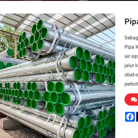
Pip
Sebag
Pipa 
air si
jalur 
obat-
perko
F