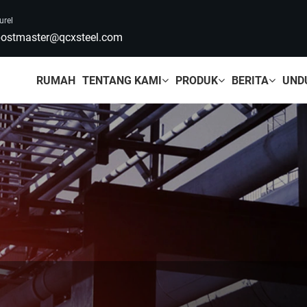
urel
ostmaster@qcxsteel.com
RUMAH
TENTANG KAMI
PRODUK
BERITA
UND