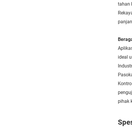
tahan 
Rekaya
panjan
Beraga
Aplika
ideal 
Indust
Pasoka
Kontro
penguj
pihak 
Spes