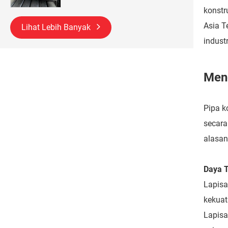
konstr
Asia T
Lihat Lebih Banyak
industr
Meng
Pipa k
secara
alasan
Daya T
Lapisa
kekuat
Lapisa