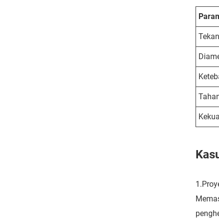
Para
Tekan
Diame
Keteb
Taha
Kekua
Kasu
1.Proy
Memaso
penghe