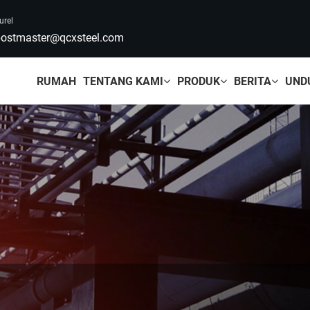
urel
ostmaster@qcxsteel.com
RUMAH
TENTANG KAMI
PRODUK
BERITA
UND