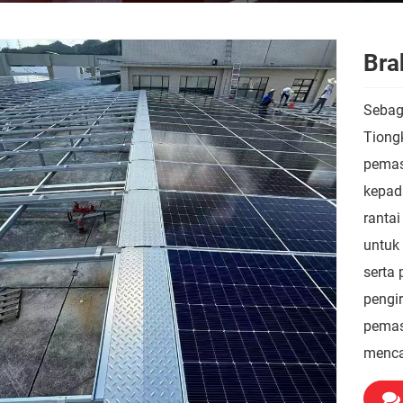
Bra
Sebag
Tiong
pemas
kepad
ranta
untuk 
serta 
pengi
pemasa
menca