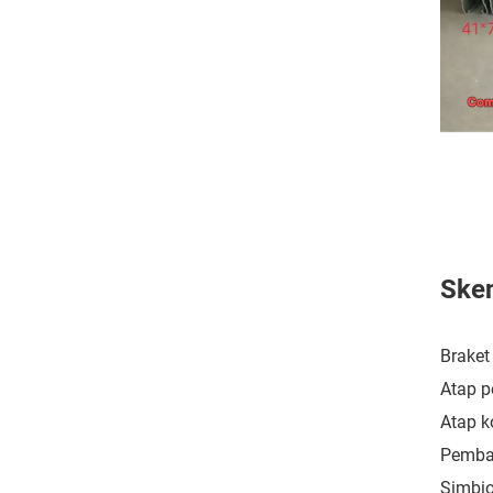
Sken
Braket
Atap p
Atap k
Pemban
Simbio