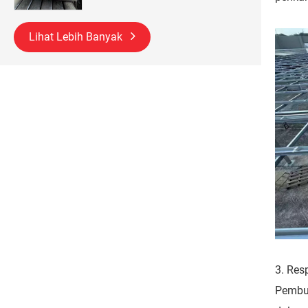
Lihat Lebih Banyak
3. Res
Pembua