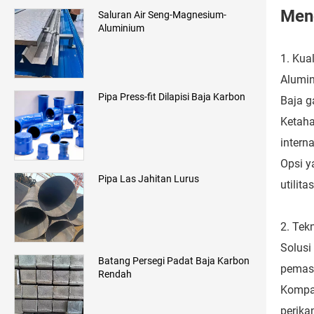
Men
Saluran Air Seng-Magnesium-
Aluminium
1. Kua
Alumin
Pipa Press-fit Dilapisi Baja Karbon
Baja g
Ketaha
intern
Opsi y
Pipa Las Jahitan Lurus
utilitas
2. Tek
Solusi
Batang Persegi Padat Baja Karbon
pemasa
Rendah
Kompat
perikan