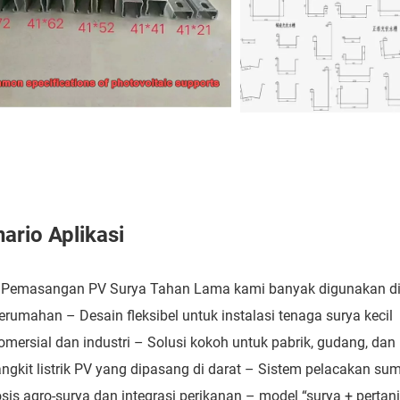
ario Aplikasi
 Pemasangan PV Surya Tahan Lama kami banyak digunakan di
erumahan – Desain fleksibel untuk instalasi tenaga surya kecil
omersial dan industri – Solusi kokoh untuk pabrik, gudang, da
gkit listrik PV yang dipasang di darat – Sistem pelacakan su
sis agro-surya dan integrasi perikanan – model “surya + pertan