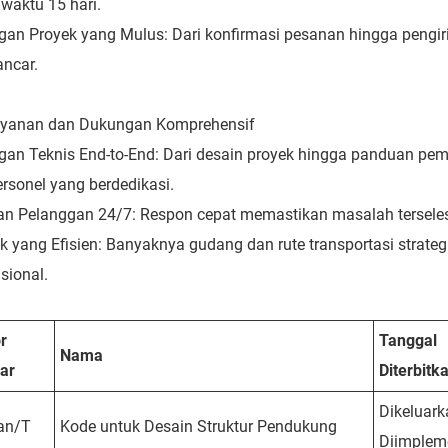
waktu 15 hari.
an Proyek yang Mulus: Dari konfirmasi pesanan hingga pengir
ancar.
ayanan dan Dukungan Komprehensif
an Teknis End-to-End: Dari desain proyek hingga panduan pema
ersonel yang berdedikasi.
n Pelanggan 24/7: Respon cepat memastikan masalah terseles
ik yang Efisien: Banyaknya gudang dan rute transportasi strat
sional.
r
Tanggal
Nama
ar
Diterbit
Dikeluark
an/T
Kode untuk Desain Struktur Pendukung
Diimplem