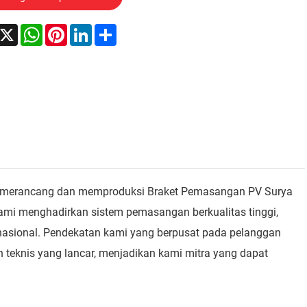
acebook
X
WhatsApp
Pinterest
LinkedIn
Share
am merancang dan memproduksi Braket Pemasangan PV Surya
 kami menghadirkan sistem pemasangan berkualitas tinggi,
ternasional. Pendekatan kami yang berpusat pada pelanggan
 teknis yang lancar, menjadikan kami mitra yang dapat