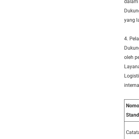
dalam 
Dukung
yang l
4. Pel
Dukung
oleh p
Layana
Logist
interna
Nomo
Stand
Catat