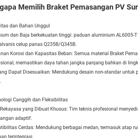
gapa Memilih Braket Pemasangan PV Sur
litas dan Bahan Unggul
ium dan Baja berkekuatan tinggi: paduan aluminium AL6005-
alvanis celup panas Q235B/Q345B.
nan Korosi dan Kapasitas Beban: Semua material Braket Pem
asional, memastikan daya tahan jangka panjang bahkan di ling
ang Dapat Disesuaikan: Mendukung desain non-standar untuk pr
.
nologi Canggih dan Fleksibilitas
 Rekayasa yang Dibuat Khusus: Tim teknis profesional menyediaka
ngan adaptif.
ibilitas Cerdas: Mendukung berbagai medan, termasuk atap rum
an terintegrasi.