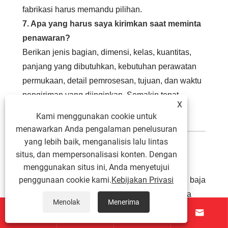
fabrikasi harus memandu pilihan.
7. Apa yang harus saya kirimkan saat meminta
penawaran?
Berikan jenis bagian, dimensi, kelas, kuantitas,
panjang yang dibutuhkan, kebutuhan perawatan
permukaan, detail pemrosesan, tujuan, dan waktu
pengiriman yang diinginkan. Semakin tepat
X
permintaan Anda, semakin akurat kutipannya.
Kami menggunakan cookie untuk
menawarkan Anda pengalaman penelusuran
yang lebih baik, menganalisis lalu lintas
Pikiran Terakhir
situs, dan mempersonalisasi konten. Dengan
menggunakan situs ini, Anda menyetujui
penggunaan cookie kami.
Kebijakan Privasi
Kinerja struktural tidak pernah ditentukan oleh baja
saja. Hal ini ditentukan oleh kesesuaian antara
Menolak
Menerima
bentuk, spesifikasi, fabrikasi, lingkungan, dan




pelaksanaan pemasok. Itulah sebabnya
Bentuk