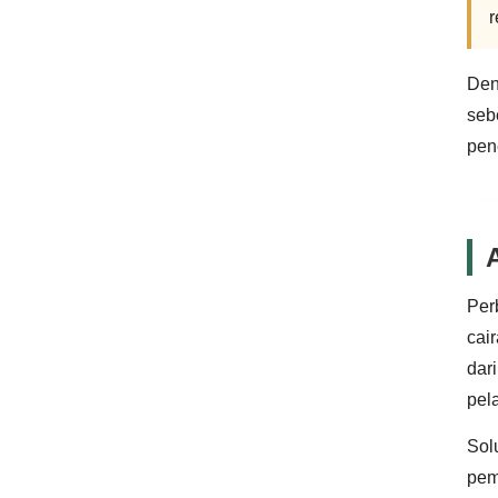
r
Den
seb
pen
Per
cair
dar
pel
Sol
pemi