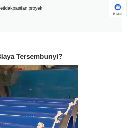
tidakpastian proyek
E-Mail
iaya Tersembunyi?