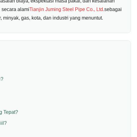
lah biaya, ekspektasi masa pakai, dan kesalahan
 secara alami
Tianjin Juming Steel Pipe Co., Ltd.
sebagai
minyak, gas, kota, dan industri yang menuntut.
i?
g Tepat?
il?