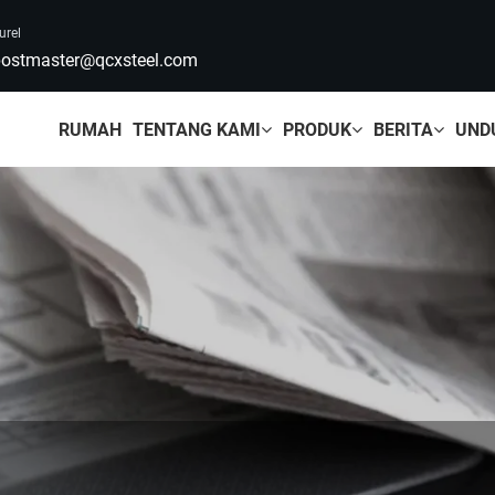
urel
ostmaster@qcxsteel.com
RUMAH
TENTANG KAMI
PRODUK
BERITA
UND