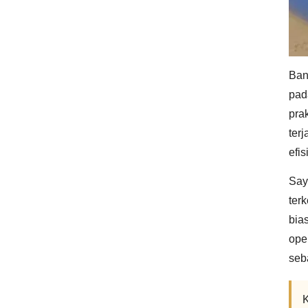
Ban
pad
pra
ter
efi
Saya
ter
bia
ope
seb
K