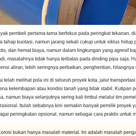
yak pembeli pertama-tama berfokus pada peringkat tekanan, dia
a tahap kuotasi, namun jarang sekali cukup untuk siklus hidup p
ktis, dan hemat biaya, namun dalam lingkungan yang agresif baja 
jadi, masalahnya tidak hanya terbatas pada dinding pipa saja. 
siensi aliran, lebih seringnya perbaikan, penghentian, hilangny
 telah melihat pola ini di seluruh proyek kota, jalur transportas
kena kelembapan atau kondisi tanah yang tidak stabil. Kutipan
sa, namun biaya selanjutnya sering kali timbul melalui tim peme
rasional. Itulah sebabnya kini semakin banyak pemilik proyek
agai peningkatan opsional, namun sebagai cara praktis untuk 
orosi bukan hanya masalah material. Ini adalah masalah peng