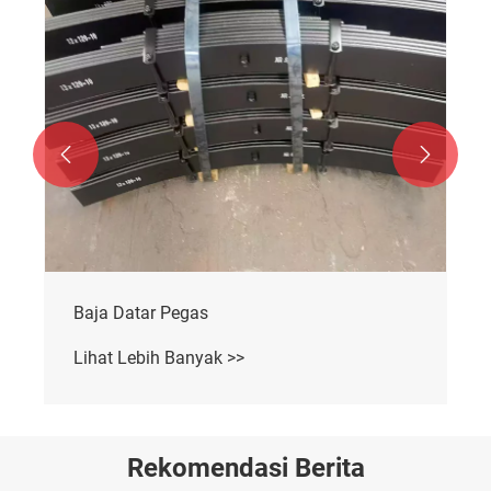


r Pegas
Tumpukan Lemb
ih Banyak >>
Lihat Lebih Ban
Rekomendasi Berita