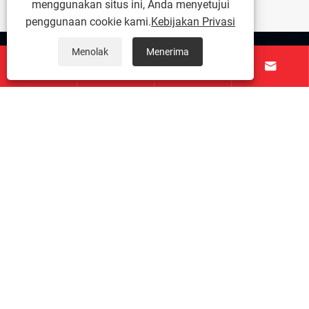
menggunakan situs ini, Anda menyetujui
penggunaan cookie kami.
Kebijakan Privasi
Menolak
Menerima
Tentang Kami




Produk
Hubungi kami
IKUTI KAMI
Hak Cipta © 2026 Tianjin Juming Steel Pipe Co., Ltd.
Semua Hak Dilindungi Undang-undang.
Links
|
Sitemap
|