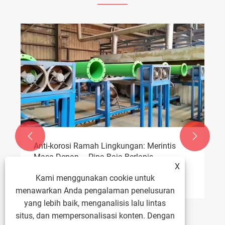


h Lingkungan: Merintis
a Baja Berlapis
X
Baru Pembangunan
ak >>
Kami menggunakan cookie untuk
i di Industri Saluran Pipa
Pipa baja tahan korosi
menawarkan Anda pengalaman penelusuran
keselamatan proyek pi
yang keras.
yang lebih baik, menganalisis lalu lintas
Lihat Lebih Banyak >>
situs, dan mempersonalisasi konten. Dengan