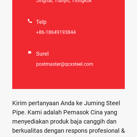
Jinghai, Tianjin, Tiongkok

Telp
+86-18649193844

Surel
postmaster@qcxsteel.com
Kirim pertanyaan Anda ke Juming Steel
Pipe. Kami adalah Pemasok Cina yang
menyediakan produk baja canggih dan
berkualitas dengan respons profesional &